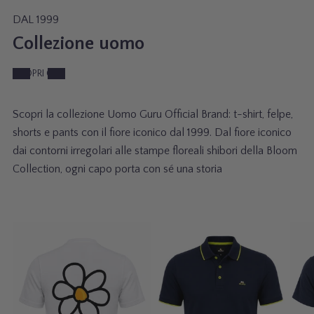
S
T
a
G
DAL 1999
Y
L
Collezione uomo
E
g
D
1
1
SCOPRI ORA
e
6
Scopri la collezione Uomo Guru Official Brand: t-shirt, felpe,
3
shorts e pants con il fiore iconico dal 1999. Dal fiore iconico
dai contorni irregolari alle stampe floreali shibori della Bloom
0
Collection, ogni capo porta con sé una storia
2
T
P
E
-
o
V
S
l
E