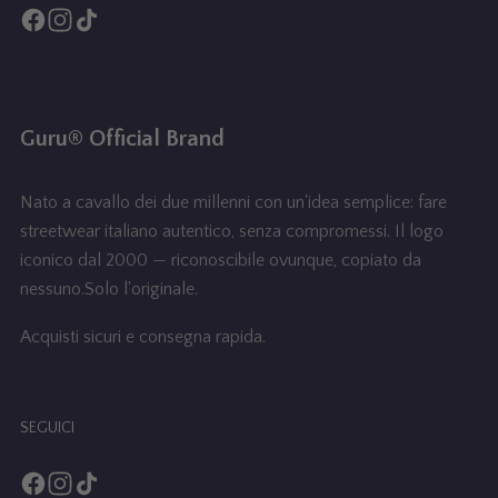
i
F
I
T
n
a
n
i
c
s
k
t
e
t
T
Guru® Official Brand
b
a
o
a
o
g
k
Nato a cavallo dei due millenni con un'idea semplice: fare
o
r
g
streetwear italiano autentico, senza compromessi. Il logo
k
a
iconico dal 2000 — riconoscibile ovunque, copiato da
m
e
nessuno.Solo l'originale.
Acquisti sicuri e consegna rapida.
SEGUICI
F
I
T