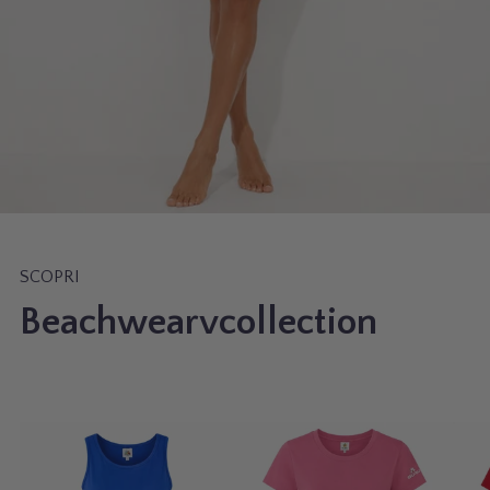
SCOPRI
Beachwearvcollection
A
V
A