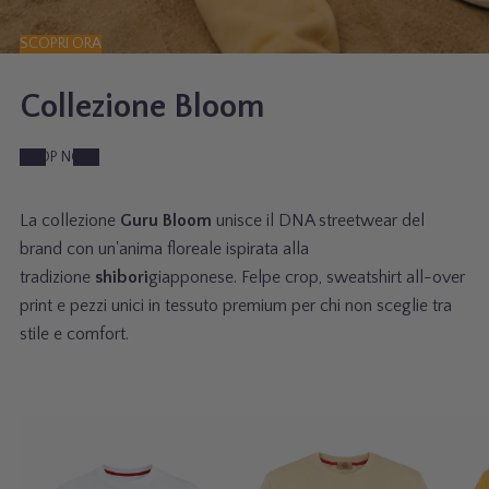
2
SCOPRI ORA
Collezione Bloom
SHOP NOW
La collezione
Guru Bloom
unisce il DNA streetwear del
brand con un'anima floreale ispirata alla
tradizione
shibori
giapponese. Felpe crop, sweatshirt all-over
print e pezzi unici in tessuto premium per chi non sceglie tra
stile e comfort.
T
T
B