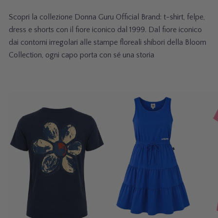
G
U
Scopri la collezione Donna Guru Official Brand: t-shirt, felpe,
R
U
dress e shorts con il fiore iconico dal 1999. Dal fiore iconico
F
dai contorni irregolari alle stampe floreali shibori della Bloom
L
O
Collection, ogni capo porta con sé una storia
W
E
R
R
I
E
A
V
C
A
M
V
b
e
O
1
3
E
i
s
0
6
D
N
t
t
T
o
i