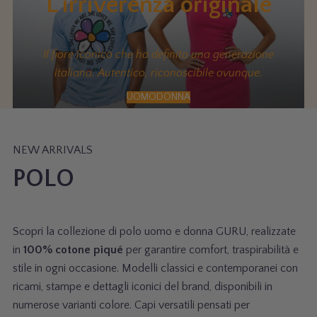
L'irriverenza originale
I
M
C
O
m
i
e
B
G
L
U
Il fiore iconico che ha definito una generazione
O
1
o
c
d
O
0
italiana. Autentico, riconoscibile ovunque.
M
1
G
G
B
E
UOMO
DONNA
M
1
U
l
f
0
2
NEW ARRIVALS
I
1
o
f
POLO
0
o
e
Scopri la collezione di polo uomo e donna GURU, realizzate
1
m
c
in
100% cotone piqué
per garantire comfort, traspirabilità e
G
t
stile in ogni occasione. Modelli classici e contemporanei con
ricami, stampe e dettagli iconici del brand, disponibili in
M
c
numerose varianti colore. Capi versatili pensati per