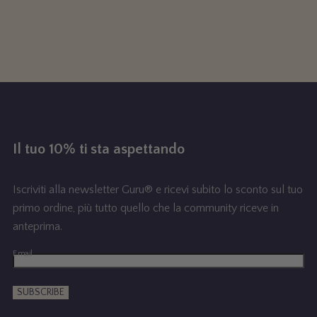
Y
r
I
C
1
C
L
g
/
O
L
o
2
L
f
E
h
E
C
T
0
e
I
O
N
1
r
Il tuo 10% ti sta aspettando
G
W
1
i
0
Iscriviti alla newsletter Guru® e ricevi subito lo sconto sul tuo
2
primo ordine, più tutto quello che la community riceve in
t
anteprima.
a
Email
V
SUBSCRIBE