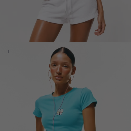
P
A
U
S
E
V
I
D
E
O
: